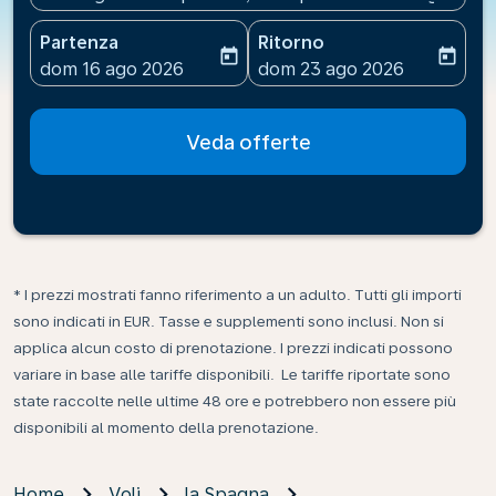
Partenza
Ritorno
today
today
fc-booking-departure-date-aria-label
fc-booking-return-date-ari
dom 16 ago 2026
dom 23 ago 2026
Veda offerte
* I prezzi mostrati fanno riferimento a un adulto. Tutti gli importi
sono indicati in EUR. Tasse e supplementi sono inclusi. Non si
applica alcun costo di prenotazione. I prezzi indicati possono
variare in base alle tariffe disponibili. Le tariffe riportate sono
state raccolte nelle ultime 48 ore e potrebbero non essere più
disponibili al momento della prenotazione.
Home
Voli
la Spagna