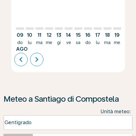
09
10
11
12
13
14
15
16
17
18
19
20
do
lu
ma
me
gi
ve
sa
do
lu
ma
me
gi
AGO
chevron_left
chevron_right
Meteo a Santiago di Compostela
Unità meteo
:
Weather unit option Centigrado Selected
Centigrado
keyboard_arrow_down