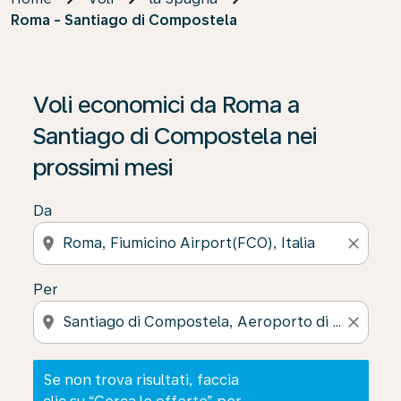
Roma - Santiago di Compostela
Se non trova risultati, faccia clic su “Cerca le offerte” p
Voli economici da Roma a
Santiago di Compostela nei
prossimi mesi
Da
location_on
close
Per
location_on
close
Se non trova risultati, faccia