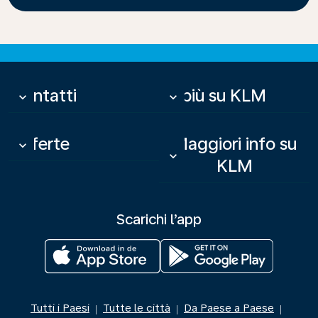
Contatti
Di più su KLM
keyboard_arrow_down
keyboard_arrow_down
Offerte
Maggiori info su
keyboard_arrow_down
keyboard_arrow_down
KLM
Scarichi l’app
Tutti i Paesi
Tutte le città
Da Paese a Paese
|
|
|