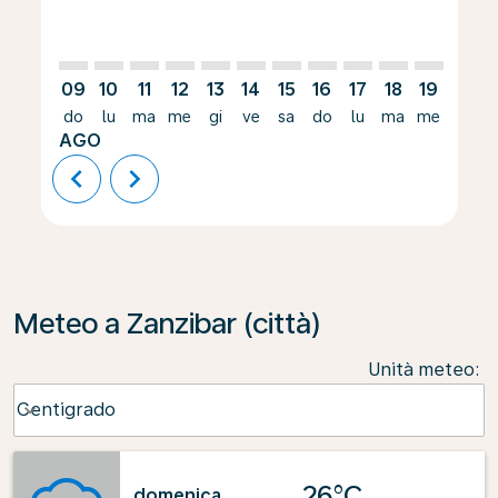
09
10
11
12
13
14
15
16
17
18
19
20
do
lu
ma
me
gi
ve
sa
do
lu
ma
me
gi
AGO
chevron_left
chevron_right
Meteo a Zanzibar (città)
Unità meteo
:
Weather unit option Centigrado Selected
Centigrado
keyboard_arrow_down
26°C
domenica