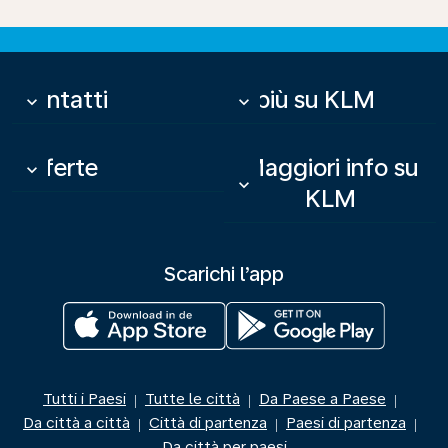
Contatti
Di più su KLM
keyboard_arrow_down
keyboard_arrow_down
Offerte
Maggiori info su
keyboard_arrow_down
keyboard_arrow_down
KLM
Scarichi l’app
Tutti i Paesi
Tutte le città
Da Paese a Paese
|
|
|
Da città a città
Città di partenza
Paesi di partenza
|
|
|
Da città per paesi