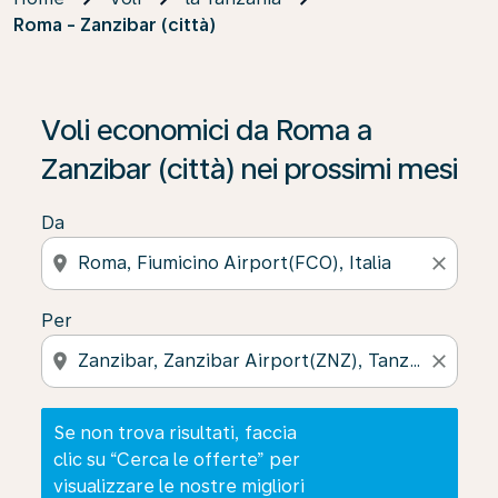
Roma - Zanzibar (città)
Se non trova risultati, faccia clic su “Cerca le offerte” p
Voli economici da Roma a
Zanzibar (città) nei prossimi mesi
Da
location_on
close
Per
location_on
close
Se non trova risultati, faccia
clic su “Cerca le offerte” per
visualizzare le nostre migliori