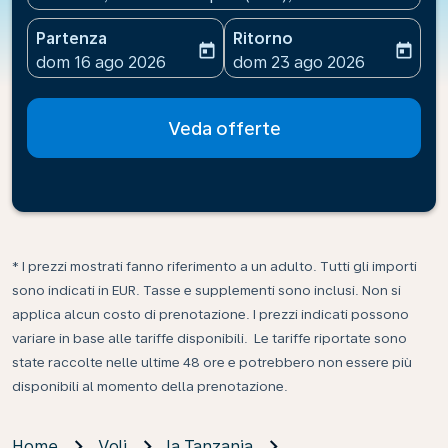
Partenza
Ritorno
today
today
fc-booking-departure-date-aria-label
fc-booking-return-date-ari
dom 16 ago 2026
dom 23 ago 2026
Veda offerte
* I prezzi mostrati fanno riferimento a un adulto. Tutti gli importi
sono indicati in EUR. Tasse e supplementi sono inclusi. Non si
applica alcun costo di prenotazione. I prezzi indicati possono
variare in base alle tariffe disponibili. Le tariffe riportate sono
state raccolte nelle ultime 48 ore e potrebbero non essere più
disponibili al momento della prenotazione.
Home
Voli
la Tanzania