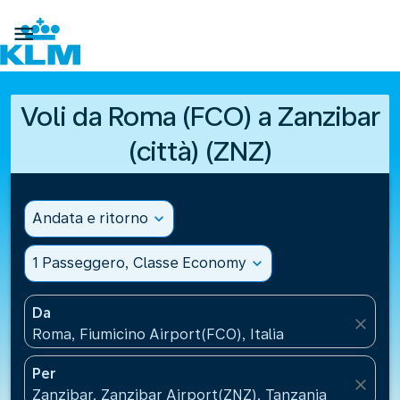

Voli da Roma (FCO) a Zanzibar
(città) (ZNZ)
Andata e ritorno
expand_more
1 Passeggero, Classe Economy
expand_more
Da
close
Roma, Fiumicino Airport(FCO), Italia
Per
close
Zanzibar, Zanzibar Airport(ZNZ), Tanzania