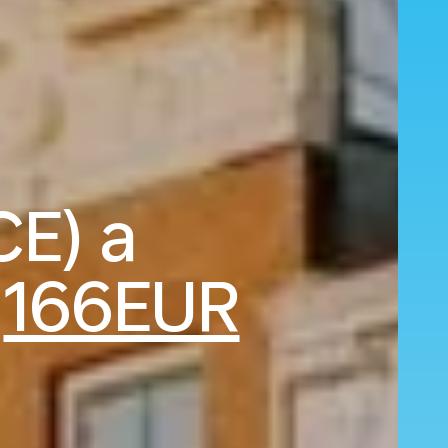
CE) a
a
166EUR