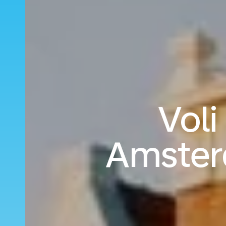
Voli
Amster