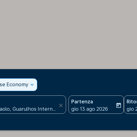
sse Economy
expand_more
Partenza
Rit
close
today
fc-booking-departure-date
fc-b
gio 13 ago 2026
gio 