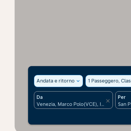
Andata e ritorno
expand_more
1 Passeggero, Cla
Da
Per
close