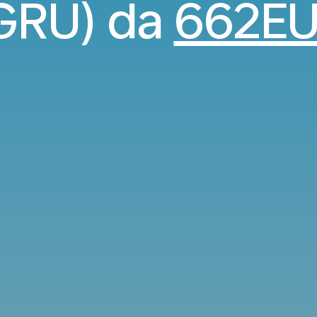
GRU) da
662E