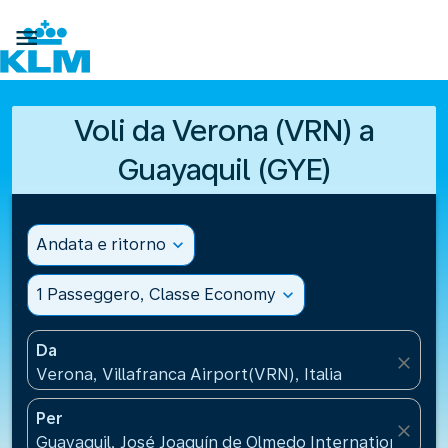

Voli da Verona (VRN) a
Guayaquil (GYE)
Andata e ritorno
expand_more
1 Passeggero, Classe Economy
expand_more
Da
close
Verona, Villafranca Airport(VRN), Italia
Per
close
Guayaquil, José Joaquín de Olmedo International Air