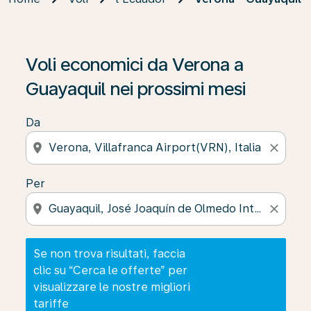
Se non trova risultati, faccia clic su “Cerca le offerte” p
Voli economici da Verona a
Guayaquil nei prossimi mesi
Da
location_on
close
Per
location_on
close
Se non trova risultati, faccia
clic su “Cerca le offerte” per
visualizzare le nostre migliori
tariffe