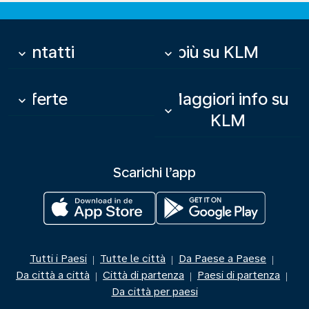
Contatti
Di più su KLM
keyboard_arrow_down
keyboard_arrow_down
Offerte
Maggiori info su
keyboard_arrow_down
keyboard_arrow_down
KLM
Scarichi l’app
Tutti i Paesi
Tutte le città
Da Paese a Paese
|
|
|
Da città a città
Città di partenza
Paesi di partenza
|
|
|
Da città per paesi