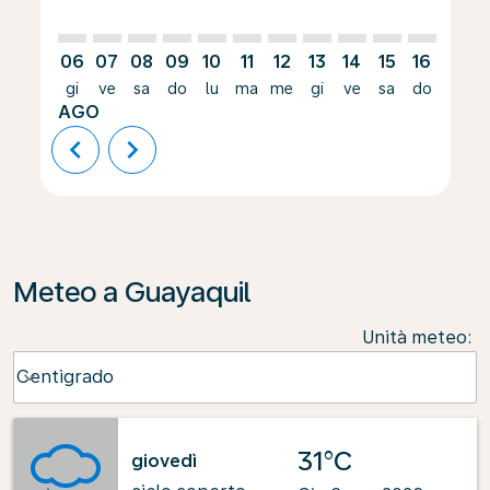
06
07
08
09
10
11
12
13
14
15
16
17
gi
ve
sa
do
lu
ma
me
gi
ve
sa
do
lu
AGO
chevron_left
chevron_right
Meteo a Guayaquil
Unità meteo
:
Weather unit option Centigrado Selected
Centigrado
keyboard_arrow_down
31°C
giovedì