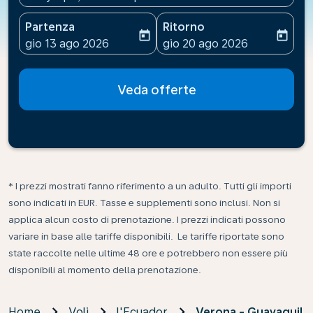
Partenza
Ritorno
today
today
fc-booking-departure-date-aria-label
fc-booking-return-date-ari
gio 13 ago 2026
gio 20 ago 2026
Veda offerte
* I prezzi mostrati fanno riferimento a un adulto. Tutti gli importi
sono indicati in EUR. Tasse e supplementi sono inclusi. Non si
applica alcun costo di prenotazione. I prezzi indicati possono
variare in base alle tariffe disponibili. Le tariffe riportate sono
state raccolte nelle ultime 48 ore e potrebbero non essere più
disponibili al momento della prenotazione.
Home
Voli
l'Ecuador
Verona - Guayaquil