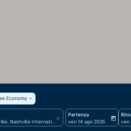
sse Economy
expand_more
Partenza
Rit
close
today
fc-booking-departure-date
fc-b
ven 14 ago 2026
ven 