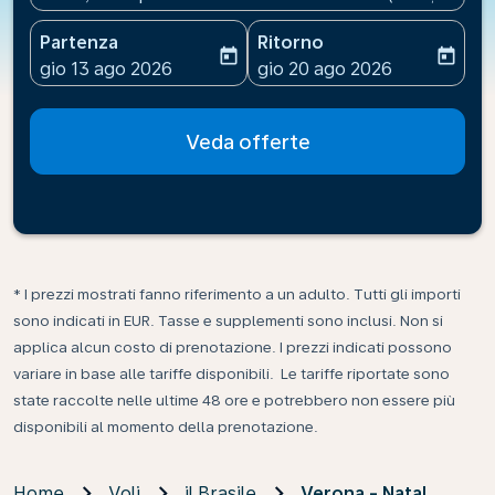
Partenza
Ritorno
today
today
fc-booking-departure-date-aria-label
fc-booking-return-date-ari
gio 13 ago 2026
gio 20 ago 2026
Veda offerte
* I prezzi mostrati fanno riferimento a un adulto. Tutti gli importi
sono indicati in EUR. Tasse e supplementi sono inclusi. Non si
applica alcun costo di prenotazione. I prezzi indicati possono
variare in base alle tariffe disponibili. Le tariffe riportate sono
state raccolte nelle ultime 48 ore e potrebbero non essere più
disponibili al momento della prenotazione.
Home
Voli
il Brasile
Verona - Natal