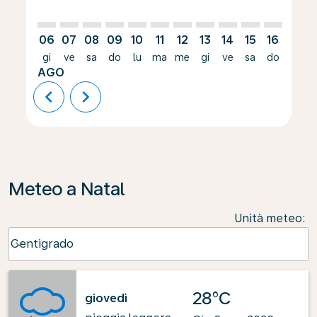
06
07
08
09
10
11
12
13
14
15
16
17
gi
ve
sa
do
lu
ma
me
gi
ve
sa
do
lu
AGO
chevron_left
chevron_right
Meteo a Natal
Unità meteo
:
Weather unit option Centigrado Selected
Centigrado
keyboard_arrow_down
28°C
giovedì