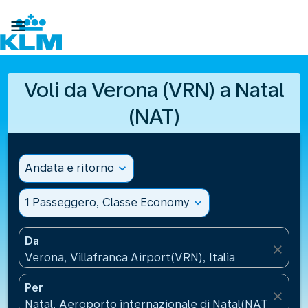

Voli da Verona (VRN) a Natal
(NAT)
Andata e ritorno
expand_more
1 Passeggero, Classe Economy
expand_more
Da
close
Verona, Villafranca Airport(VRN), Italia
Per
close
Natal, Aeroporto internazionale di Natal(NAT), Brasi