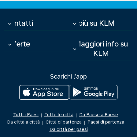
Contatti
Di più su KLM
keyboard_arrow_down
keyboard_arrow_down
Offerte
Maggiori info su
keyboard_arrow_down
keyboard_arrow_down
KLM
Scarichi l’app
Tutti i Paesi
Tutte le città
Da Paese a Paese
|
|
|
Da città a città
Città di partenza
Paesi di partenza
|
|
|
Da città per paesi