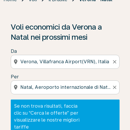
Se non trova risultati, faccia clic su “Cerca le offerte” p
Voli economici da Verona a
Natal nei prossimi mesi
Da
location_on
close
Per
location_on
close
Se non trova risultati, faccia
clic su “Cerca le offerte” per
visualizzare le nostre migliori
tariffe