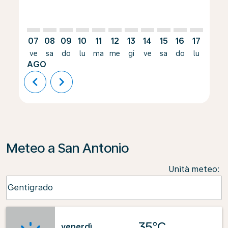
07
08
09
10
11
12
13
14
15
16
17
18
ve
sa
do
lu
ma
me
gi
ve
sa
do
lu
ma
AGO
chevron_left
chevron_right
Meteo a San Antonio
Unità meteo
:
Weather unit option Centigrado Selected
Centigrado
keyboard_arrow_down
35°C
venerdì