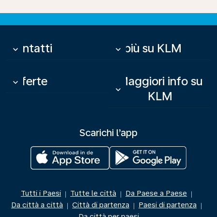
Contatti
Di più su KLM
keyboard_arrow_down
keyboard_arrow_down
Offerte
Maggiori info su
keyboard_arrow_down
keyboard_arrow_down
KLM
Scarichi l’app
Tutti i Paesi
Tutte le città
Da Paese a Paese
|
|
|
Da città a città
Città di partenza
Paesi di partenza
|
|
|
Da città per paesi