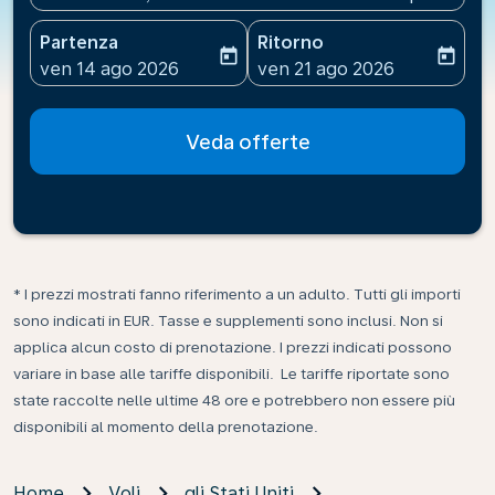
Partenza
Ritorno
today
today
fc-booking-departure-date-aria-label
fc-booking-return-date-ari
ven 14 ago 2026
ven 21 ago 2026
Veda offerte
* I prezzi mostrati fanno riferimento a un adulto. Tutti gli importi
sono indicati in EUR. Tasse e supplementi sono inclusi. Non si
applica alcun costo di prenotazione. I prezzi indicati possono
variare in base alle tariffe disponibili. Le tariffe riportate sono
state raccolte nelle ultime 48 ore e potrebbero non essere più
disponibili al momento della prenotazione.
Home
Voli
gli Stati Uniti