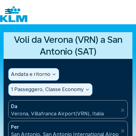

Voli da Verona (VRN) a San
Antonio (SAT)
Andata e ritorno
expand_more
1 Passeggero, Classe Economy
expand_more
Da
close
Verona, Villafranca Airport(VRN), Italia
Per
close
San Antonio, San Antonio International Airport(SAT),