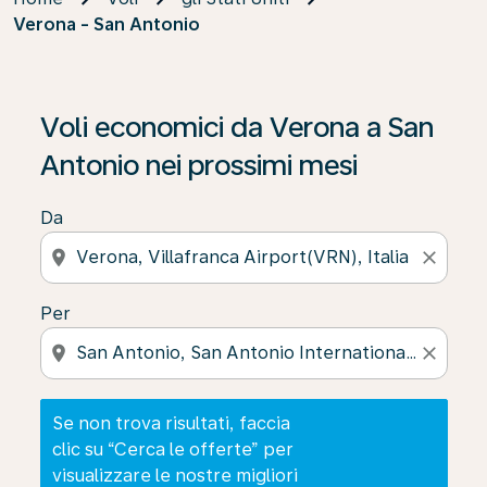
Verona - San Antonio
Se non trova risultati, faccia clic su “Cerca le offerte” p
Voli economici da Verona a San
Antonio nei prossimi mesi
Da
location_on
close
Per
location_on
close
Se non trova risultati, faccia
clic su “Cerca le offerte” per
visualizzare le nostre migliori