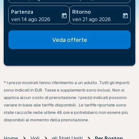
Partenza
Ritorno
today
today
fc-booking-departure-date-aria-label
fc-booking-return-date-ari
ven 14 ago 2026
ven 21 ago 2026
Veda offerte
* I prezzi mostrati fanno riferimento a un adulto. Tutti gli importi
sono indicati in EUR. Tasse e supplementi sono inclusi. Non si
applica alcun costo di prenotazione. I prezzi indicati possono
variare in base alle tariffe disponibili. Le tariffe riportate sono
state raccolte nelle ultime 48 ore e potrebbero non essere più
disponibili al momento della prenotazione.
Home
Voli
gli Stati Uniti
Per Boston