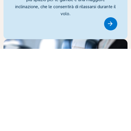
inclinazione, che le consentirà di rilassarsi durante il
volo.
Link
Business Class
Voli con stile nella Business Class di KLM: la