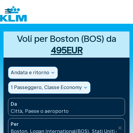

Voli per Boston (BOS) da
495EUR
Andata e ritorno
expand_more
1 Passeggero, Classe Economy
expand_more
Da
Città, Paese o aeroporto
Per
close
Boston, Logan International(BOS), Stati Uniti d’Amer