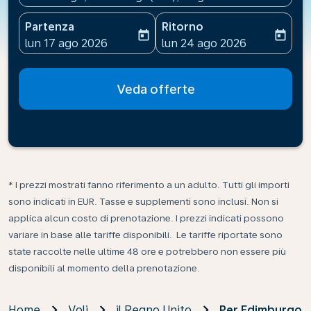
Partenza
Ritorno
today
today
fc-booking-departure-date-aria-label
fc-booking-return-date-ari
lun 17 ago 2026
lun 24 ago 2026
Veda offerte
* I prezzi mostrati fanno riferimento a un adulto. Tutti gli importi
sono indicati in EUR. Tasse e supplementi sono inclusi. Non si
applica alcun costo di prenotazione. I prezzi indicati possono
variare in base alle tariffe disponibili. Le tariffe riportate sono
state raccolte nelle ultime 48 ore e potrebbero non essere più
disponibili al momento della prenotazione.
Home
Voli
il Regno Unito
Per Edimburgo