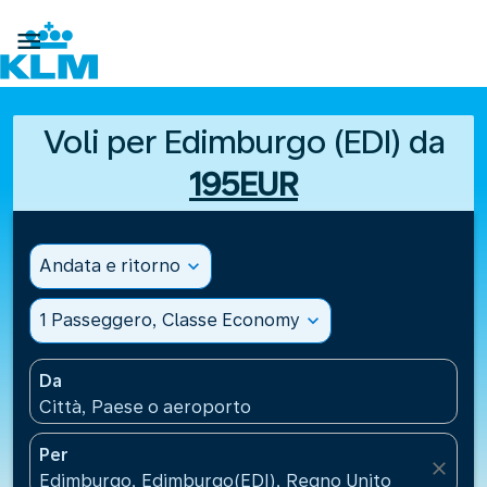

Voli per Edimburgo (EDI) da
195EUR
Andata e ritorno
expand_more
1 Passeggero, Classe Economy
expand_more
Da
Città, Paese o aeroporto
Per
close
Edimburgo, Edimburgo(EDI), Regno Unito