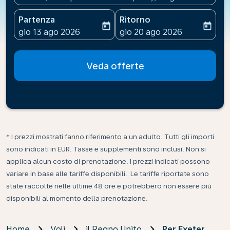
Partenza
Ritorno
today
today
fc-booking-departure-date-aria-label
fc-booking-return-date-ari
gio 13 ago 2026
gio 20 ago 2026
Veda offerte
* I prezzi mostrati fanno riferimento a un adulto. Tutti gli importi
sono indicati in EUR. Tasse e supplementi sono inclusi. Non si
applica alcun costo di prenotazione. I prezzi indicati possono
variare in base alle tariffe disponibili. Le tariffe riportate sono
state raccolte nelle ultime 48 ore e potrebbero non essere più
disponibili al momento della prenotazione.
Home
Voli
il Regno Unito
Per Exeter