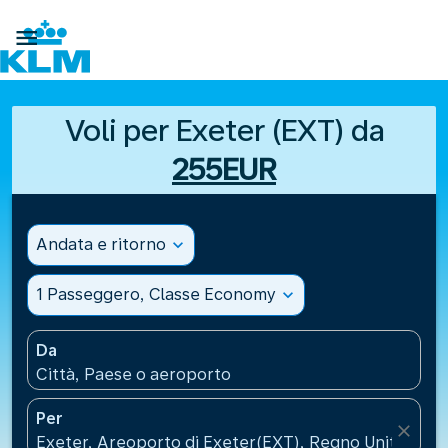

Voli per Exeter (EXT) da
255EUR
Andata e ritorno
expand_more
1 Passeggero, Classe Economy
expand_more
Da
Città, Paese o aeroporto
Per
close
Exeter, Areoporto di Exeter(EXT), Regno Unito