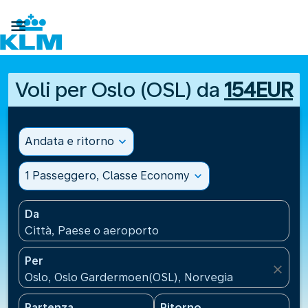

Voli per Oslo (OSL) da
154EUR
Andata e ritorno
expand_more
1 Passeggero, Classe Economy
expand_more
Da
Città, Paese o aeroporto
Per
close
Oslo, Oslo Gardermoen(OSL), Norvegia
Partenza
Ritorno