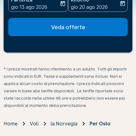
today
today
fc-booking-departure-date-aria-label
fc-booking-return-date-ari
gio 13 ago 2026
gio 20 ago 2026
Veda offerte
* I prezzi mostrati fanno riferimento a un adulto. Tutti gli importi
sono indicati in EUR. Tasse e supplementi sono inclusi. Non si
applica alcun costo di prenotazione. I prezzi indicati possono
variare in base alle tariffe disponibili. Le tariffe riportate sono
state raccolte nelle ultime 48 ore e potrebbero non essere più
disponibili al momento della prenotazione.
Home
Voli
la Norvegia
Per Oslo