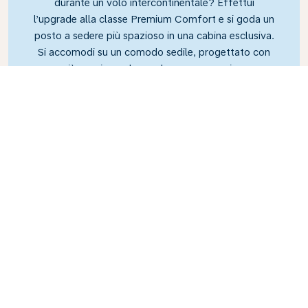
durante un volo intercontinentale? Effettui
l’upgrade alla classe Premium Comfort e si goda un
posto a sedere più spazioso in una cabina esclusiva.
Si accomodi su un comodo sedile, progettato con
più spazio per le gambe e una maggiore
inclinazione, che le consentirà di rilassarsi durante il
volo.
Link