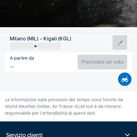
Ruanda
Milano (MIL) - Kigali (KGL)
Kigali
A partire da
22°C
Ruanda
Prenotare un volo
Orario del volo
Ago
Le informazioni sulle previsioni del tempo sono fornite da
World Weather Online. Air France-KLM non è da ritenersi
responsabile per l’attendibilità di questi dati.
Servizio clienti