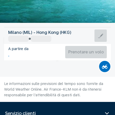
Hong Kong
Milano (MIL) - Hong Kong (HKG)
Hong Kong
A partire da
29°C
Hong Kong
Prenotare un volo
Orario del volo
Ago
Le informazioni sulle previsioni del tempo sono fornite da
World Weather Online. Air France-KLM non è da ritenersi
responsabile per l’attendibilità di questi dati.
Servizio clienti