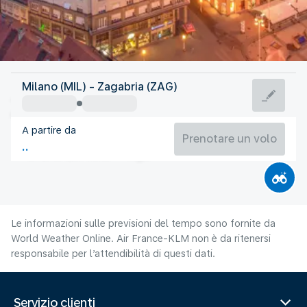
Croazia
Milano (MIL) - Zagabria (ZAG)
Zagabria
A partire da
23°C
Croazia
Prenotare un volo
Orario del volo
Ago
Le informazioni sulle previsioni del tempo sono fornite da
World Weather Online. Air France-KLM non è da ritenersi
responsabile per l’attendibilità di questi dati.
Servizio clienti