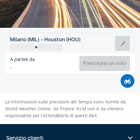
Stati Uniti d'America
Milano (MIL) - Houston (HOU)
Houston
A partire da
30°C
Stati Uniti d'America
Prenotare un volo
Orario del volo
Ago
Le informazioni sulle previsioni del tempo sono fornite da
World Weather Online. Air France-KLM non è da ritenersi
responsabile per l’attendibilità di questi dati.
Servizio clienti