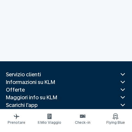
Servizio clienti
Informazioni su KLM
Offerte
Maggiori info su KLM
Scarichi l’app
Siti web correlati
Guide di viaggio
Prenotare
Il Mio Viaggio
Check-in
Flying Blue
Destinazioni popolari