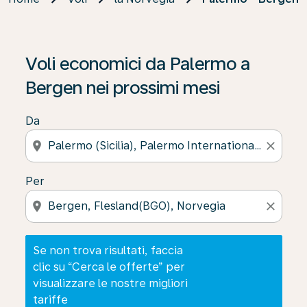
Se non trova risultati, faccia clic su “Cerca le offerte” p
Voli economici da Palermo a
Bergen nei prossimi mesi
Da
location_on
close
Per
location_on
close
Se non trova risultati, faccia
clic su “Cerca le offerte” per
visualizzare le nostre migliori
tariffe