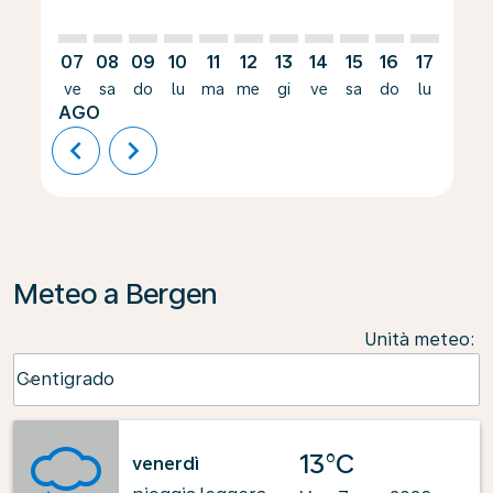
07
08
09
10
11
12
13
14
15
16
17
18
ve
sa
do
lu
ma
me
gi
ve
sa
do
lu
ma
AGO
chevron_left
chevron_right
Meteo a Bergen
Unità meteo
:
Weather unit option Centigrado Selected
Centigrado
keyboard_arrow_down
13°C
venerdì