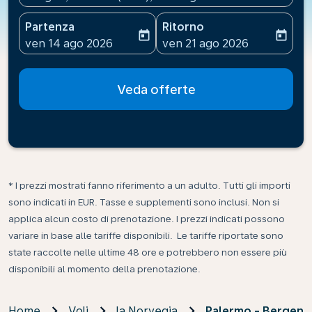
Partenza
Ritorno
today
today
fc-booking-departure-date-aria-label
fc-booking-return-date-ari
ven 14 ago 2026
ven 21 ago 2026
Veda offerte
* I prezzi mostrati fanno riferimento a un adulto. Tutti gli importi
sono indicati in EUR. Tasse e supplementi sono inclusi. Non si
applica alcun costo di prenotazione. I prezzi indicati possono
variare in base alle tariffe disponibili. Le tariffe riportate sono
state raccolte nelle ultime 48 ore e potrebbero non essere più
disponibili al momento della prenotazione.
Home
Voli
la Norvegia
Palermo - Bergen