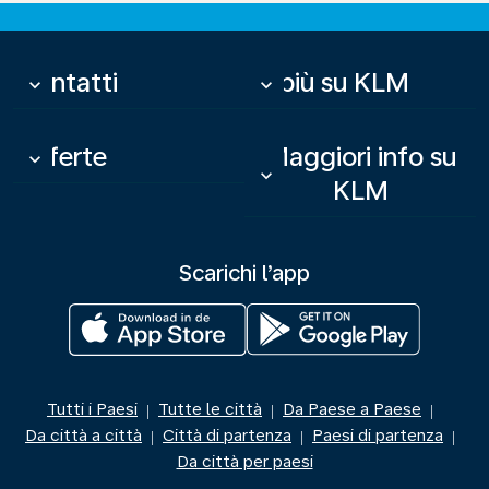
Contatti
Di più su KLM
keyboard_arrow_down
keyboard_arrow_down
Offerte
Maggiori info su
keyboard_arrow_down
keyboard_arrow_down
KLM
Scarichi l’app
Tutti i Paesi
Tutte le città
Da Paese a Paese
|
|
|
Da città a città
Città di partenza
Paesi di partenza
|
|
|
Da città per paesi