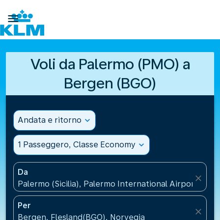

Voli da Palermo (PMO) a
Bergen (BGO)
Andata e ritorno
expand_more
1 Passeggero, Classe Economy
expand_more
Da
close
Palermo (Sicilia), Palermo International Airport(PMO),
Per
close
Bergen, Flesland(BGO), Norvegia