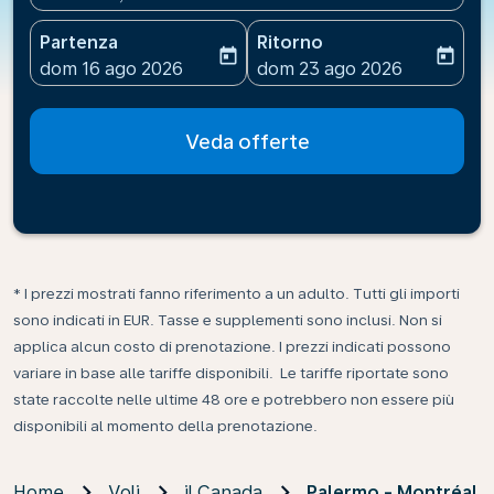
Partenza
Ritorno
today
today
fc-booking-departure-date-aria-label
fc-booking-return-date-ari
dom 16 ago 2026
dom 23 ago 2026
Veda offerte
* I prezzi mostrati fanno riferimento a un adulto. Tutti gli importi
sono indicati in EUR. Tasse e supplementi sono inclusi. Non si
applica alcun costo di prenotazione. I prezzi indicati possono
variare in base alle tariffe disponibili. Le tariffe riportate sono
state raccolte nelle ultime 48 ore e potrebbero non essere più
disponibili al momento della prenotazione.
Home
Voli
il Canada
Palermo - Montréal