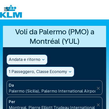

Voli da Palermo (PMO) a
Montréal (YUL)
Andata e ritorno
expand_more
1 Passeggero, Classe Economy
expand_more
Da
close
Palermo (Sicilia), Palermo International Airport(PMO),
Per
close
Montreal, Pierre Elliott Trudeau International Airpo