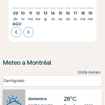
09
10
11
12
13
14
15
16
17
18
19
20
do
lu
ma
me
gi
ve
sa
do
lu
ma
me
gi
AGO
chevron_left
chevron_right
Meteo a Montréal
Unità meteo
:
Weather unit option Centigrado Selected
Centigrado
keyboard_arrow_down
28°C
domenica