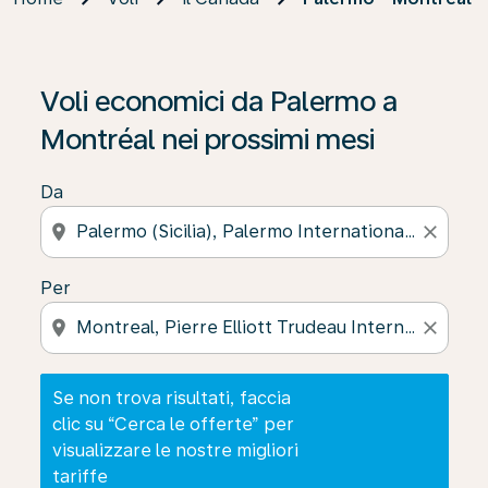
Se non trova risultati, faccia clic su “Cerca le offerte” p
Voli economici da Palermo a
Montréal nei prossimi mesi
Da
location_on
close
Per
location_on
close
Se non trova risultati, faccia
clic su “Cerca le offerte” per
visualizzare le nostre migliori
tariffe