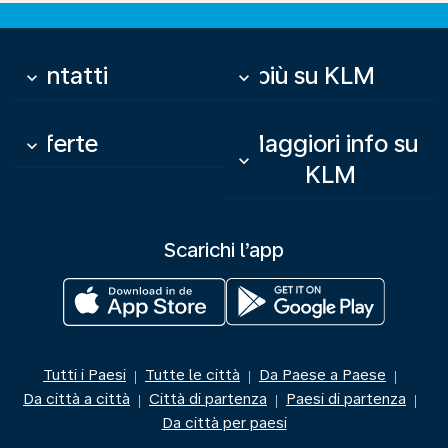
Contatti
Di più su KLM
keyboard_arrow_down
keyboard_arrow_down
Offerte
Maggiori info su
keyboard_arrow_down
keyboard_arrow_down
KLM
Scarichi l’app
Tutti i Paesi
Tutte le città
Da Paese a Paese
|
|
|
Da città a città
Città di partenza
Paesi di partenza
|
|
|
Da città per paesi