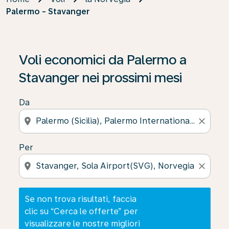
Palermo - Stavanger
Se non trova risultati, faccia clic su “Cerca le offerte” p
Voli economici da Palermo a
Stavanger nei prossimi mesi
Da
location_on
close
Per
location_on
close
Se non trova risultati, faccia
clic su “Cerca le offerte” per
visualizzare le nostre migliori