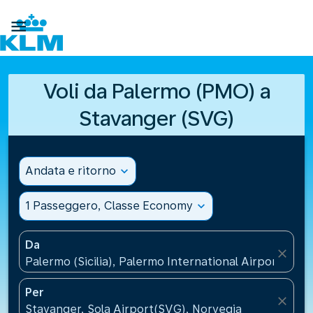

Voli da Palermo (PMO) a
Stavanger (SVG)
Andata e ritorno
expand_more
1 Passeggero, Classe Economy
expand_more
Da
close
Palermo (Sicilia), Palermo International Airport(PMO),
Per
close
Stavanger, Sola Airport(SVG), Norvegia