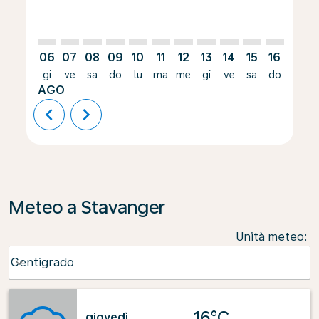
06
07
08
09
10
11
12
13
14
15
16
17
gi
ve
sa
do
lu
ma
me
gi
ve
sa
do
lu
AGO
chevron_left
chevron_right
Meteo a Stavanger
Unità meteo
:
Weather unit option Centigrado Selected
Centigrado
keyboard_arrow_down
16°C
giovedì