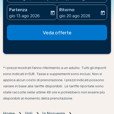
Partenza
Ritorno
today
today
fc-booking-departure-date-aria-label
fc-booking-return-date-ari
gio 13 ago 2026
gio 20 ago 2026
Veda offerte
* I prezzi mostrati fanno riferimento a un adulto. Tutti gli importi
sono indicati in EUR. Tasse e supplementi sono inclusi. Non si
applica alcun costo di prenotazione. I prezzi indicati possono
variare in base alle tariffe disponibili. Le tariffe riportate sono
state raccolte nelle ultime 48 ore e potrebbero non essere più
disponibili al momento della prenotazione.
Home
Voli
la Norvegia