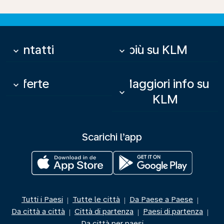
Contatti
Di più su KLM
keyboard_arrow_down
keyboard_arrow_down
Offerte
Maggiori info su
keyboard_arrow_down
keyboard_arrow_down
KLM
Scarichi l’app
Tutti i Paesi
Tutte le città
Da Paese a Paese
|
|
|
Da città a città
Città di partenza
Paesi di partenza
|
|
|
Da città per paesi