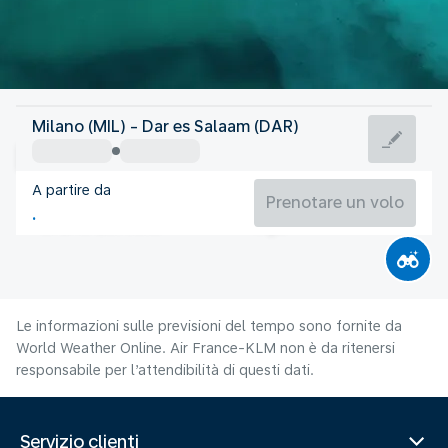
Tanzania
Milano (MIL) - Dar es Salaam (DAR)
Dar es Salaam
A partire da
25°C
Tanzania
Prenotare un volo
Orario del volo
Ago
Le informazioni sulle previsioni del tempo sono fornite da
World Weather Online. Air France-KLM non è da ritenersi
responsabile per l’attendibilità di questi dati.
Servizio clienti