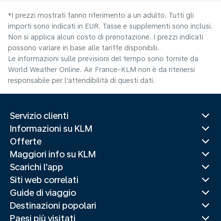
*I prezzi mostrati fanno riferimento a un adulto. Tutti gli
importi sono indicati in EUR. Tasse e supplementi sono inclusi.
Non si applica alcun costo di prenotazione. I prezzi indicati
possono variare in base alle tariffe disponibili.
Le informazioni sulle previsioni del tempo sono fornite da
World Weather Online. Air France-KLM non è da ritenersi
responsabile per l’attendibilità di questi dati.
Servizio clienti
Informazioni su KLM
Offerte
Maggiori info su KLM
Scarichi l’app
Siti web correlati
Guide di viaggio
Destinazioni popolari
Paesi più visitati