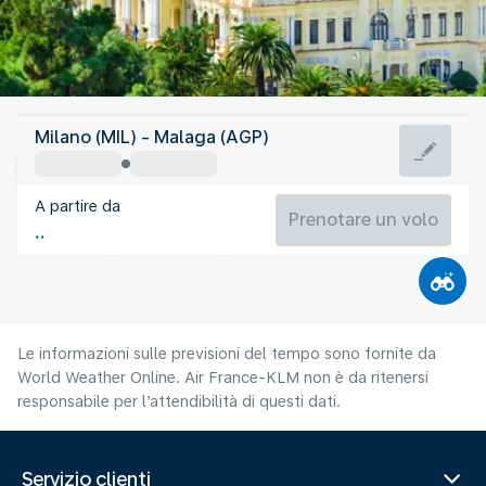
Spagna
Milano (MIL) - Malaga (AGP)
Malaga
A partire da
27°C
Spagna
Prenotare un volo
Orario del volo
Ago
Le informazioni sulle previsioni del tempo sono fornite da
World Weather Online. Air France-KLM non è da ritenersi
responsabile per l’attendibilità di questi dati.
Servizio clienti