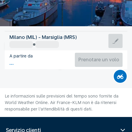
Francia
Milano (MIL) - Marsiglia (MRS)
Marsiglia
A partire da
25°C
Francia
Prenotare un volo
Orario del volo
Ago
Le informazioni sulle previsioni del tempo sono fornite da
World Weather Online. Air France-KLM non è da ritenersi
responsabile per l’attendibilità di questi dati.
Servizio clienti