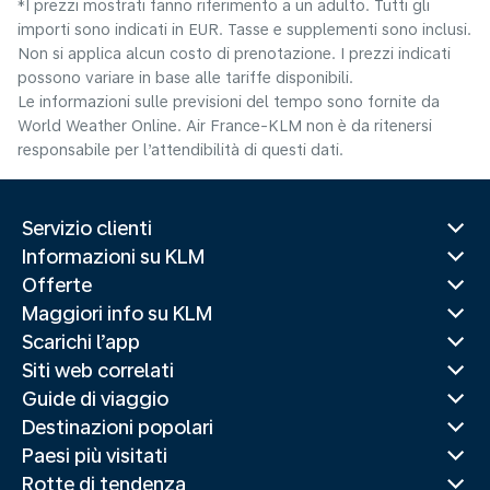
*I prezzi mostrati fanno riferimento a un adulto. Tutti gli
importi sono indicati in EUR. Tasse e supplementi sono inclusi.
Non si applica alcun costo di prenotazione. I prezzi indicati
possono variare in base alle tariffe disponibili.
Le informazioni sulle previsioni del tempo sono fornite da
World Weather Online. Air France-KLM non è da ritenersi
responsabile per l’attendibilità di questi dati.
Servizio clienti
Informazioni su KLM
Offerte
Maggiori info su KLM
Scarichi l’app
Siti web correlati
Guide di viaggio
Destinazioni popolari
Paesi più visitati
Rotte di tendenza