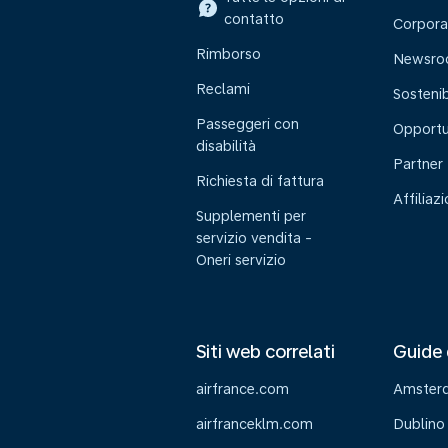
contatto
Corpora
Rimborso
Newsr
Reclami
Sostenib
Passeggeri con
Opportu
disabilità
Partner
Richiesta di fattura
Affiliaz
Supplementi per
servizio vendita -
Oneri servizio
Siti web correlati
Guide 
airfrance.com
Amster
airfranceklm.com
Dublino