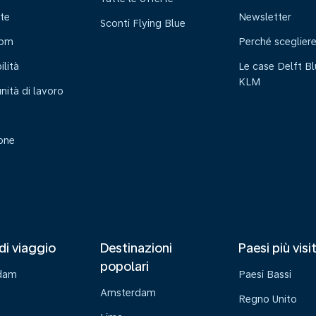
te
Newsletter
Sconti Flying Blue
oom
Perché sceglier
ilità
Le case Delft Bl
KLM
nità di lavoro
ione
di viaggio
Destinazioni
Paesi più visi
popolari
dam
Paesi Bassi
Amsterdam
Regno Unito