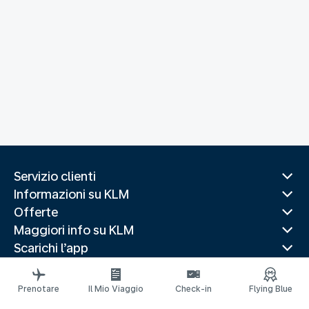
Servizio clienti
Informazioni su KLM
Offerte
Maggiori info su KLM
Scarichi l’app
Siti web correlati
Guide di viaggio
Prenotare
Il Mio Viaggio
Check-in
Flying Blue
Destinazioni popolari