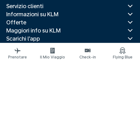
Servizio clienti
Informazioni su KLM
Offerte
Maggiori info su KLM
Scarichi l’app
Siti web correlati
Guide di viaggio
Prenotare
Il Mio Viaggio
Check-in
Flying Blue
Destinazioni popolari
Paesi più visitati
Rotte di tendenza
Informazioni legali
Informativa sulla Privacy
Dichiarazione sull’accessibilità
© 2026 KLM
Impostazioni dei cookie