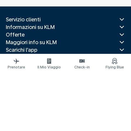
Servizio clienti
Informazioni su KLM
Offerte
Maggiori info su KLM
Scarichi l’app
Siti web correlati
Guide di viaggio
Prenotare
Il Mio Viaggio
Check-in
Flying Blue
Destinazioni popolari
Paesi più visitati
Rotte di tendenza
Informazioni legali
Informativa sulla Privacy
Dichiarazione sull’accessibilità
© 2026 KLM
Impostazioni dei cookie