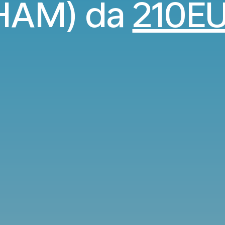
HAM) da
210E