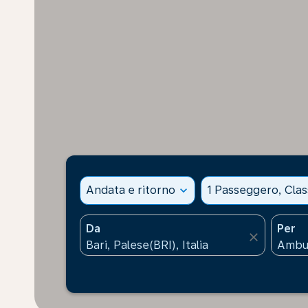
Andata e ritorno
expand_more
1 Passeggero, Cla
Da
Per
close