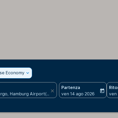
sse Economy
expand_more
Partenza
Rit
close
today
fc-booking-departure-date
fc-b
ven 14 ago 2026
ven 