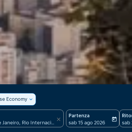
sse Economy
expand_more
Partenza
Rit
close
today
fc-booking-departure-date
fc-b
sab 15 ago 2026
sab 