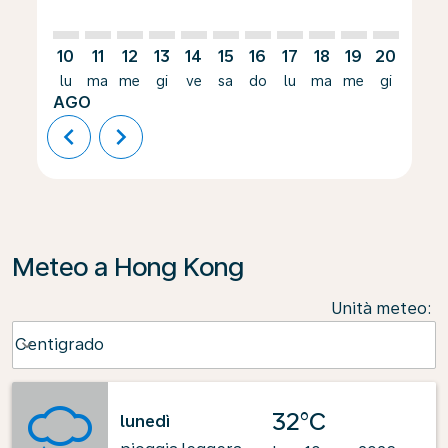
10
11
12
13
14
15
16
17
18
19
20
21
lu
ma
me
gi
ve
sa
do
lu
ma
me
gi
ve
AGO
chevron_left
chevron_right
Meteo a Hong Kong
Unità meteo
:
Weather unit option Centigrado Selected
Centigrado
keyboard_arrow_down
32°C
lunedì