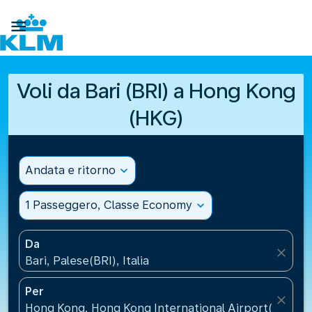

Voli da Bari (BRI) a Hong Kong
(HKG)
Andata e ritorno
expand_more
1 Passeggero, Classe Economy
expand_more
Da
close
Bari, Palese(BRI), Italia
Per
close
Hong Kong, Hong Kong International Airport(HKG), 