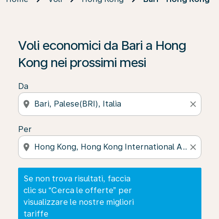
Se non trova risultati, faccia clic su “Cerca le offerte” p
Voli economici da Bari a Hong
Kong nei prossimi mesi
Da
location_on
close
Per
location_on
close
Se non trova risultati, faccia
clic su “Cerca le offerte” per
visualizzare le nostre migliori
tariffe