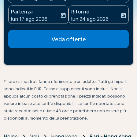
Partenza
Ritorno
today
today
fc-booking-departure-date-aria-label
fc-booking-return-date-ari
lun 17 ago 2026
lun 24 ago 2026
Veda offerte
* I prezzi mostrati fanno riferimento a un adulto. Tutti gli importi
sono indicati in EUR. Tasse e supplementi sono inclusi. Non si
applica alcun costo di prenotazione. I prezzi indicati possono
variare in base alle tariffe disponibili. Le tariffe riportate sono
state raccolte nelle ultime 48 ore e potrebbero non essere più
disponibili al momento della prenotazione.
Home
Voli
Hong Kong
Bari - Hong Kong