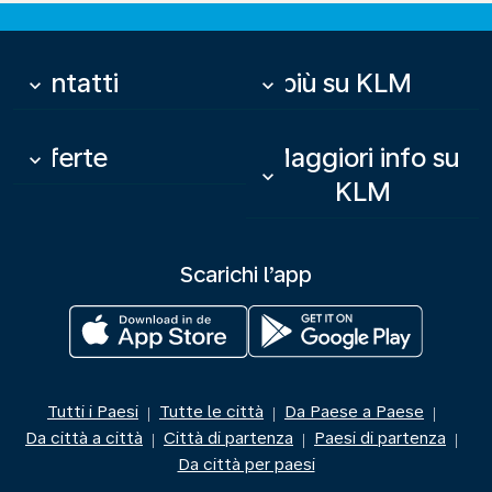
Contatti
Di più su KLM
keyboard_arrow_down
keyboard_arrow_down
Offerte
Maggiori info su
keyboard_arrow_down
keyboard_arrow_down
KLM
Scarichi l’app
Tutti i Paesi
Tutte le città
Da Paese a Paese
|
|
|
Da città a città
Città di partenza
Paesi di partenza
|
|
|
Da città per paesi