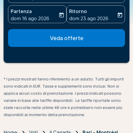
Partenza
Ritorno
today
today
fc-booking-departure-date-aria-label
fc-booking-return-date-ari
dom 16 ago 2026
dom 23 ago 2026
Veda offerte
* I prezzi mostrati fanno riferimento a un adulto. Tutti gli importi
sono indicati in EUR. Tasse e supplementi sono inclusi. Non si
applica alcun costo di prenotazione. I prezzi indicati possono
variare in base alle tariffe disponibili. Le tariffe riportate sono
state raccolte nelle ultime 48 ore e potrebbero non essere più
disponibili al momento della prenotazione.
Home
Voli
il Canada
Bari - Montréal