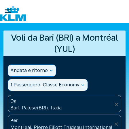

Voli da Bari (BRI) a Montréal
(YUL)
Andata e ritorno
expand_more
1 Passeggero, Classe Economy
expand_more
Da
close
Bari, Palese(BRI), Italia
Per
close
Montreal, Pierre Elliott Trudeau International Airpo