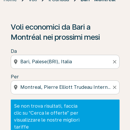
Se non trova risultati, faccia clic su “Cerca le offerte” p
Voli economici da Bari a
Montréal nei prossimi mesi
Da
location_on
close
Per
location_on
close
Se non trova risultati, faccia
clic su “Cerca le offerte” per
visualizzare le nostre migliori
tariffe