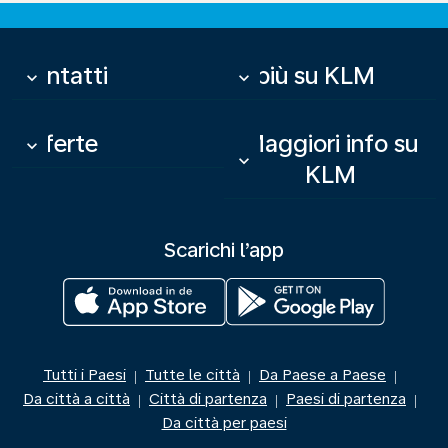
Contatti
Di più su KLM
keyboard_arrow_down
keyboard_arrow_down
Offerte
Maggiori info su
keyboard_arrow_down
keyboard_arrow_down
KLM
Scarichi l’app
Tutti i Paesi
Tutte le città
Da Paese a Paese
|
|
|
Da città a città
Città di partenza
Paesi di partenza
|
|
|
Da città per paesi