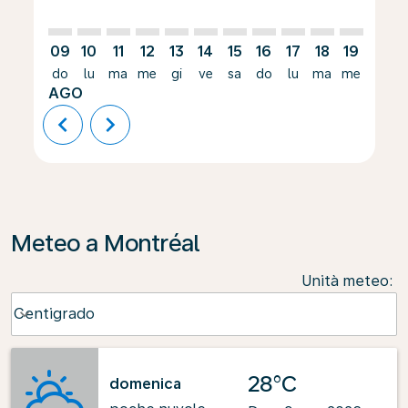
09
10
11
12
13
14
15
16
17
18
19
20
do
lu
ma
me
gi
ve
sa
do
lu
ma
me
gi
AGO
chevron_left
chevron_right
Meteo a Montréal
Unità meteo
:
Weather unit option Centigrado Selected
Centigrado
keyboard_arrow_down
28°C
domenica