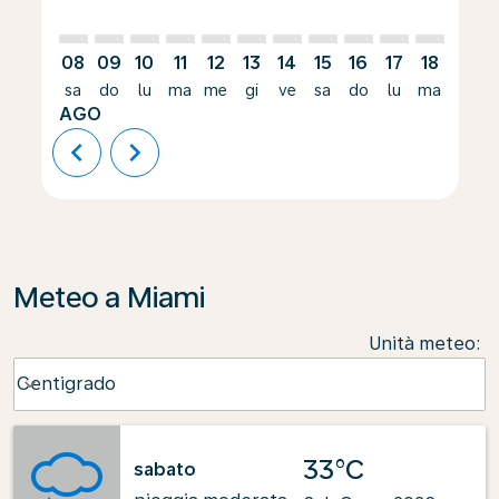
08
09
10
11
12
13
14
15
16
17
18
19
sa
do
lu
ma
me
gi
ve
sa
do
lu
ma
me
AGO
chevron_left
chevron_right
Meteo a Miami
Unità meteo
:
Weather unit option Centigrado Selected
Centigrado
keyboard_arrow_down
33°C
sabato