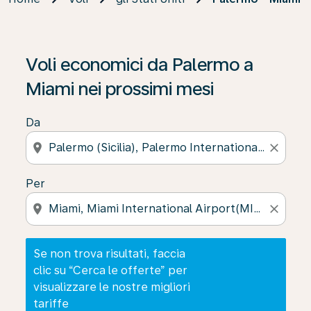
Se non trova risultati, faccia clic su “Cerca le offerte” p
Voli economici da Palermo a
Miami nei prossimi mesi
Da
location_on
close
Per
location_on
close
Se non trova risultati, faccia
clic su “Cerca le offerte” per
visualizzare le nostre migliori
tariffe