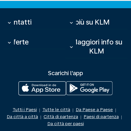
Contatti
Di più su KLM
keyboard_arrow_down
keyboard_arrow_down
Offerte
Maggiori info su
keyboard_arrow_down
keyboard_arrow_down
KLM
Scarichi l’app
Tutti i Paesi
Tutte le città
Da Paese a Paese
|
|
|
Da città a città
Città di partenza
Paesi di partenza
|
|
|
Da città per paesi