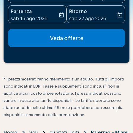
Partenza
Ritorno
today
today
fc-booking-departure-date-aria-label
fc-booking-return-date-ari
sab 15 ago 2026
sab 22 ago 2026
Veda offerte
* I prezzi mostrati fanno riferimento a un adulto. Tutti gli importi
sono indicati in EUR. Tasse e supplementi sono inclusi. Non si
applica alcun costo di prenotazione. I prezzi indicati possono
variare in base alle tariffe disponibili. Le tariffe riportate sono
state raccolte nelle ultime 48 ore e potrebbero non essere più
disponibili al momento della prenotazione.
Home
Voli
gli Stati Uniti
Palermo - Miami