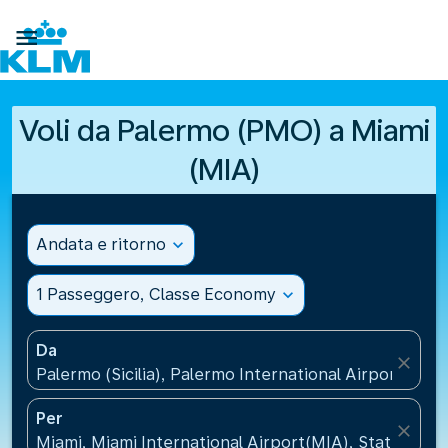

Voli da Palermo (PMO) a Miami
(MIA)
Andata e ritorno
expand_more
1 Passeggero, Classe Economy
expand_more
Da
close
Palermo (Sicilia), Palermo International Airport(PMO),
Per
close
Miami, Miami International Airport(MIA), Stati Uniti 