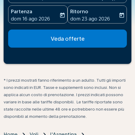
Partenza
Ritorno
today
today
fc-booking-departure-date-aria-label
fc-booking-return-date-ari
dom 16 ago 2026
dom 23 ago 2026
Veda offerte
* I prezzi mostrati fanno riferimento a un adulto. Tutti gli importi
sono indicati in EUR. Tasse e supplementi sono inclusi. Non si
applica alcun costo di prenotazione. I prezzi indicati possono
variare in base alle tariffe disponibili. Le tariffe riportate sono
state raccolte nelle ultime 48 ore e potrebbero non essere più
disponibili al momento della prenotazione.
Home
Voli
l'Argentina