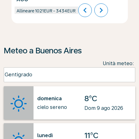
chevron_left
chevron_right
Allineare
1021EUR
-
3434EUR
Meteo a Buenos Aires
Unità meteo
:
Weather unit option Centigrado Selected
Centigrado
keyboard_arrow_down
8°C
domenica
cielo sereno
Dom 9 ago 2026
11°C
lunedì