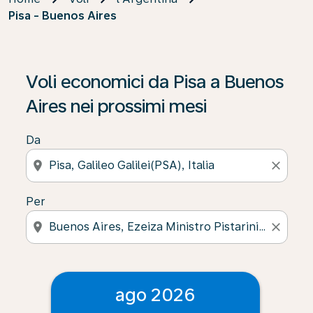
Pisa - Buenos Aires
Voli economici da Pisa a Buenos
Aires nei prossimi mesi
Da
location_on
close
Per
location_on
close
ago 2026