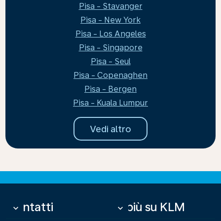
Pisa - Stavanger
Pisa - New York
Pisa - Los Angeles
Pisa - Singapore
Pisa - Seul
Pisa - Copenaghen
Pisa - Bergen
Pisa - Kuala Lumpur
Vedi altro
Contatti
Di più su KLM
keyboard_arrow_down
keyboard_arrow_down