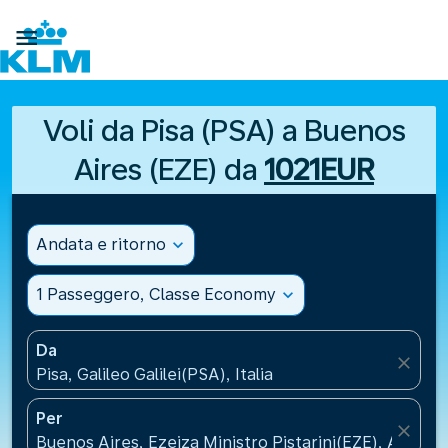

Voli da Pisa (PSA) a Buenos
Aires (EZE) da
1021EUR
Andata e ritorno
expand_more
1 Passeggero, Classe Economy
expand_more
Da
close
Pisa, Galileo Galilei(PSA), Italia
Per
close
Buenos Aires, Ezeiza Ministro Pistarini(EZE), Argent