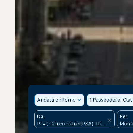
Andata e ritorno
expand_more
1 Passeggero, Cla
Da
Per
close