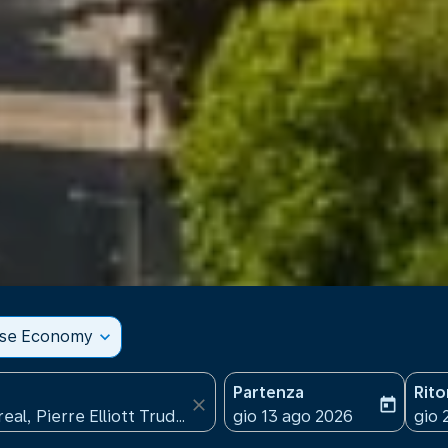
sse Economy
expand_more
Partenza
Rit
close
today
fc-booking-departure-date
fc-b
gio 13 ago 2026
gio 