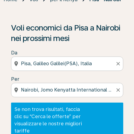
Se non trova risultati, faccia clic su “Cerca le offerte” p
Voli economici da Pisa a Nairobi
nei prossimi mesi
Da
location_on
close
Per
location_on
close
Se non trova risultati, faccia
clic su “Cerca le offerte” per
visualizzare le nostre migliori
tariffe