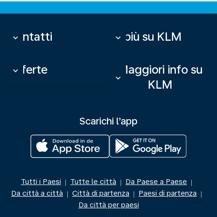
Contatti
Di più su KLM
keyboard_arrow_down
keyboard_arrow_down
Offerte
Maggiori info su
keyboard_arrow_down
keyboard_arrow_down
KLM
Scarichi l’app
Tutti i Paesi
Tutte le città
Da Paese a Paese
|
|
|
Da città a città
Città di partenza
Paesi di partenza
|
|
|
Da città per paesi