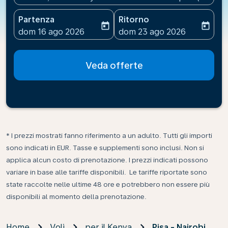
Partenza
Ritorno
today
today
fc-booking-departure-date-aria-label
fc-booking-return-date-ari
dom 16 ago 2026
dom 23 ago 2026
Veda offerte
* I prezzi mostrati fanno riferimento a un adulto. Tutti gli importi
sono indicati in EUR. Tasse e supplementi sono inclusi. Non si
applica alcun costo di prenotazione. I prezzi indicati possono
variare in base alle tariffe disponibili. Le tariffe riportate sono
state raccolte nelle ultime 48 ore e potrebbero non essere più
disponibili al momento della prenotazione.
Home
Voli
per il Kenya
Pisa - Nairobi