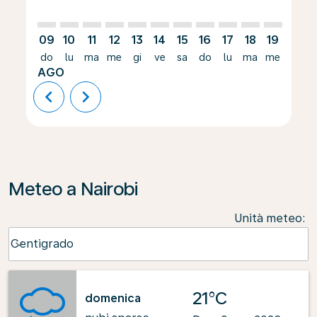
09
10
11
12
13
14
15
16
17
18
19
20
do
lu
ma
me
gi
ve
sa
do
lu
ma
me
gi
AGO
chevron_left
chevron_right
Meteo a Nairobi
Unità meteo
:
Weather unit option Centigrado Selected
Centigrado
keyboard_arrow_down
21°C
domenica