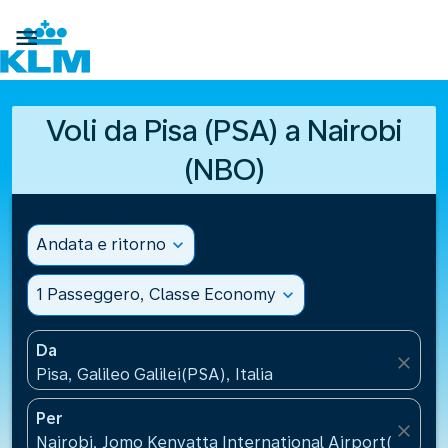

Voli da Pisa (PSA) a Nairobi
(NBO)
Andata e ritorno
expand_more
1 Passeggero, Classe Economy
expand_more
Da
close
Pisa, Galileo Galilei(PSA), Italia
Per
close
Nairobi, Jomo Kenyatta International Airport(NBO),