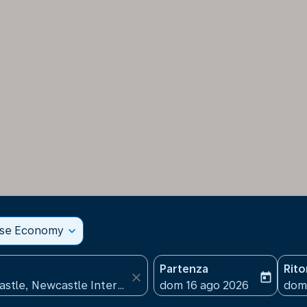
sse Economy
expand_more
Partenza
Rit
close
today
fc-booking-departure-date
fc-b
dom 16 ago 2026
dom