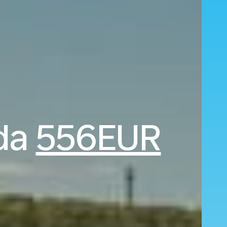
 da
556EUR