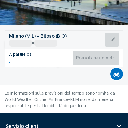
Spagna
Milano (MIL) - Bilbao (BIO)
Bilbao
A partire da
21°C
Spagna
Prenotare un volo
Orario del volo
Ago
Le informazioni sulle previsioni del tempo sono fornite da
World Weather Online. Air France-KLM non è da ritenersi
responsabile per l’attendibilità di questi dati.
Servizio clienti