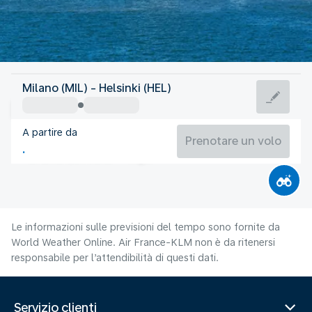
Finlandia
Milano (MIL) - Helsinki (HEL)
Helsinki
A partire da
17°C
Finlandia
Prenotare un volo
Orario del volo
Ago
Le informazioni sulle previsioni del tempo sono fornite da
World Weather Online. Air France-KLM non è da ritenersi
responsabile per l’attendibilità di questi dati.
Servizio clienti