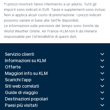
*I prezzi mostrati fanno riferimento a un adulto. Tutti gli
importi sono indicati in EUR. Tasse e supplementi sono inclusi.
Non si applica alcun costo di prenotazione. I prezzi indicati
possono variare in base alle tariffe disponibili.
Le informazioni sulle previsioni del tempo sono fornite da
World Weather Online. Air France-KLM non è da ritenersi
responsabile per l’attendibilità di questi dati.
Servizio clienti
Informazioni su KLM
Offerte
Maggiori info su KLM
Scarichi l’app
Siti web correlati
Guide di viaggio
Destinazioni popolari
Paesi più visitati