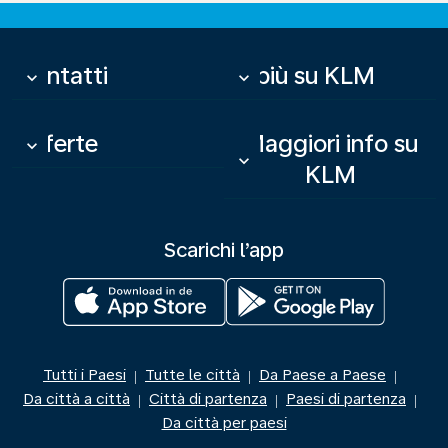
Contatti
Di più su KLM
keyboard_arrow_down
keyboard_arrow_down
Offerte
Maggiori info su
keyboard_arrow_down
keyboard_arrow_down
KLM
Scarichi l’app
Tutti i Paesi
Tutte le città
Da Paese a Paese
|
|
|
Da città a città
Città di partenza
Paesi di partenza
|
|
|
Da città per paesi