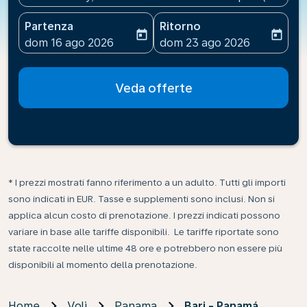
Partenza
Ritorno
today
today
fc-booking-departure-date-aria-label
fc-booking-return-date-ari
dom 16 ago 2026
dom 23 ago 2026
Veda offerte
* I prezzi mostrati fanno riferimento a un adulto. Tutti gli importi
sono indicati in EUR. Tasse e supplementi sono inclusi. Non si
applica alcun costo di prenotazione. I prezzi indicati possono
variare in base alle tariffe disponibili. Le tariffe riportate sono
state raccolte nelle ultime 48 ore e potrebbero non essere più
disponibili al momento della prenotazione.
Home
Voli
Panama
Bari - Panamá