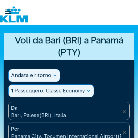

Voli da Bari (BRI) a Panamá
(PTY)
Andata e ritorno
expand_more
1 Passeggero, Classe Economy
expand_more
Da
close
Bari, Palese(BRI), Italia
Per
close
Panama City, Tocumen International Airport(PTY), 