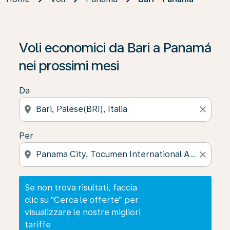
Se non trova risultati, faccia clic su “Cerca le offerte” p
Voli economici da Bari a Panamá
nei prossimi mesi
Da
location_on
close
Per
location_on
close
Se non trova risultati, faccia
clic su “Cerca le offerte” per
visualizzare le nostre migliori
tariffe