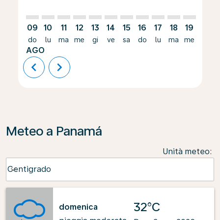
09
10
11
12
13
14
15
16
17
18
19
20
do
lu
ma
me
gi
ve
sa
do
lu
ma
me
gi
AGO
chevron_left
chevron_right
Meteo a Panamá
Unità meteo
:
Weather unit option Centigrado Selected
Centigrado
keyboard_arrow_down
32°C
domenica