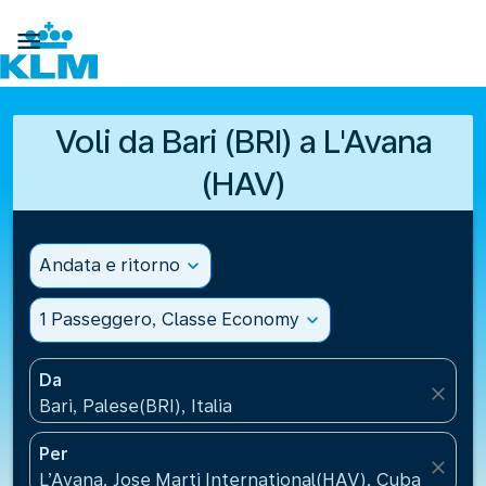

Voli da Bari (BRI) a L'Avana
(HAV)
Andata e ritorno
expand_more
1 Passeggero, Classe Economy
expand_more
Da
close
Bari, Palese(BRI), Italia
Per
close
L’Avana, Jose Marti International(HAV), Cuba