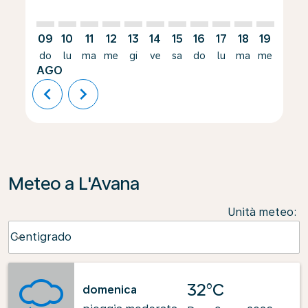
09
10
11
12
13
14
15
16
17
18
19
20
do
lu
ma
me
gi
ve
sa
do
lu
ma
me
gi
AGO
chevron_left
chevron_right
Meteo a L'Avana
Unità meteo
:
Weather unit option Centigrado Selected
Centigrado
keyboard_arrow_down
32°C
domenica