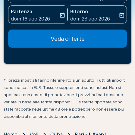
Partenza
Ritorno
today
today
fc-booking-departure-date-aria-label
fc-booking-return-date-ari
dom 16 ago 2026
dom 23 ago 2026
Veda offerte
* I prezzi mostrati fanno riferimento a un adulto. Tutti gli importi
sono indicati in EUR. Tasse e supplementi sono inclusi. Non si
applica alcun costo di prenotazione. I prezzi indicati possono
variare in base alle tariffe disponibili. Le tariffe riportate sono
state raccolte nelle ultime 48 ore e potrebbero non essere più
disponibili al momento della prenotazione.
Home
Voli
Cuba
Bari - L'Avana