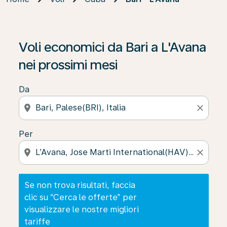
Se non trova risultati, faccia clic su “Cerca le offerte” p
Voli economici da Bari a L'Avana
nei prossimi mesi
Da
location_on
close
Per
location_on
close
Se non trova risultati, faccia
clic su “Cerca le offerte” per
visualizzare le nostre migliori
tariffe