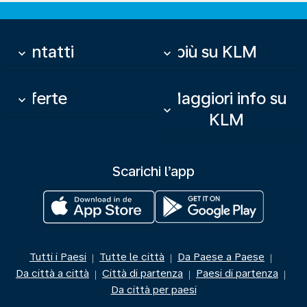
Contatti
Di più su KLM
keyboard_arrow_down
keyboard_arrow_down
Offerte
Maggiori info su
keyboard_arrow_down
keyboard_arrow_down
KLM
Scarichi l’app
Tutti i Paesi
Tutte le città
Da Paese a Paese
|
|
|
Da città a città
Città di partenza
Paesi di partenza
|
|
|
Da città per paesi