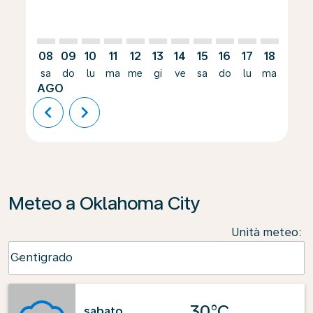
08
09
10
11
12
13
14
15
16
17
18
19
sa
do
lu
ma
me
gi
ve
sa
do
lu
ma
me
AGO
chevron_left
chevron_right
Meteo a Oklahoma City
Unità meteo
:
Weather unit option Centigrado Selected
Centigrado
keyboard_arrow_down
30°C
sabato