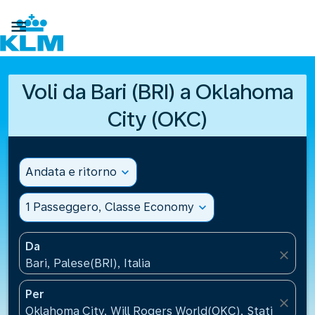

Voli da Bari (BRI) a Oklahoma
City (OKC)
Andata e ritorno
expand_more
1 Passeggero, Classe Economy
expand_more
Da
close
Bari, Palese(BRI), Italia
Per
close
Oklahoma City, Will Rogers World(OKC), Stati Uniti d