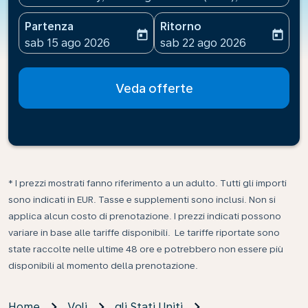
Partenza
Ritorno
today
today
fc-booking-departure-date-aria-label
fc-booking-return-date-ari
sab 15 ago 2026
sab 22 ago 2026
Veda offerte
* I prezzi mostrati fanno riferimento a un adulto. Tutti gli importi
sono indicati in EUR. Tasse e supplementi sono inclusi. Non si
applica alcun costo di prenotazione. I prezzi indicati possono
variare in base alle tariffe disponibili. Le tariffe riportate sono
state raccolte nelle ultime 48 ore e potrebbero non essere più
disponibili al momento della prenotazione.
Home
Voli
gli Stati Uniti