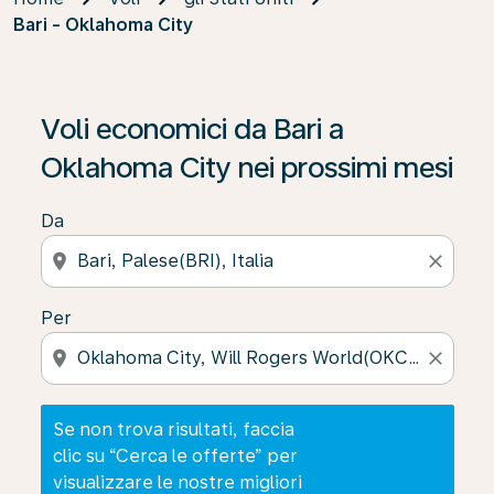
Bari - Oklahoma City
Se non trova risultati, faccia clic su “Cerca le offerte” p
Voli economici da Bari a
Oklahoma City nei prossimi mesi
Da
location_on
close
Per
location_on
close
Se non trova risultati, faccia
clic su “Cerca le offerte” per
visualizzare le nostre migliori