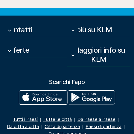
Contatti
Di più su KLM
keyboard_arrow_down
keyboard_arrow_down
Offerte
Maggiori info su
keyboard_arrow_down
keyboard_arrow_down
KLM
Scarichi l’app
Tutti i Paesi
Tutte le città
Da Paese a Paese
|
|
|
Da città a città
Città di partenza
Paesi di partenza
|
|
|
Da città per paesi