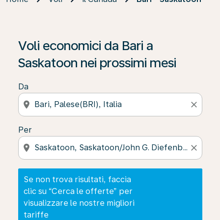
Se non trova risultati, faccia clic su “Cerca le offerte” p
Voli economici da Bari a
Saskatoon nei prossimi mesi
Da
location_on
close
Per
location_on
close
Se non trova risultati, faccia
clic su “Cerca le offerte” per
visualizzare le nostre migliori
tariffe