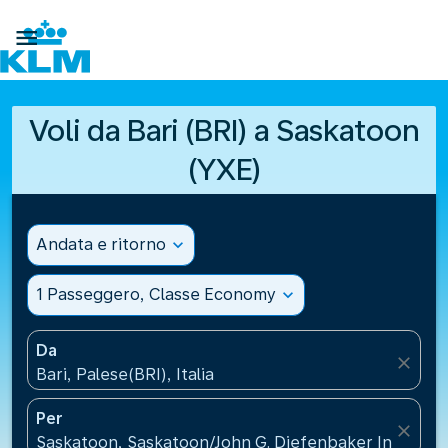

Voli da Bari (BRI) a Saskatoon
(YXE)
Andata e ritorno
expand_more
1 Passeggero, Classe Economy
expand_more
Da
close
Bari, Palese(BRI), Italia
Per
close
Saskatoon, Saskatoon/John G. Diefenbaker Internati