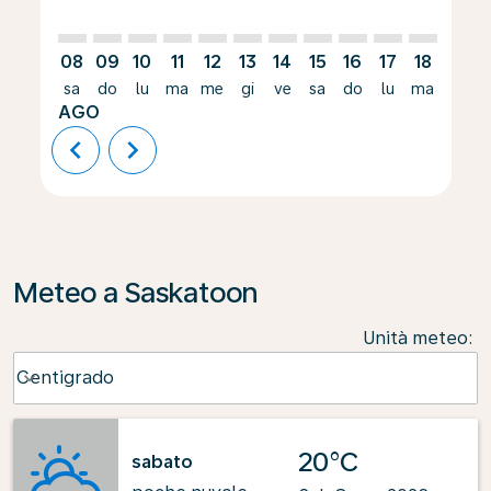
08
09
10
11
12
13
14
15
16
17
18
19
sa
do
lu
ma
me
gi
ve
sa
do
lu
ma
me
AGO
chevron_left
chevron_right
Meteo a Saskatoon
Unità meteo
:
Weather unit option Centigrado Selected
Centigrado
keyboard_arrow_down
20°C
sabato