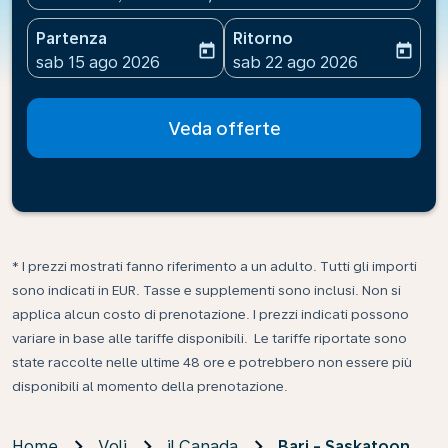
Partenza
Ritorno
today
today
fc-booking-departure-date-aria-label
fc-booking-return-date-ari
sab 15 ago 2026
sab 22 ago 2026
Veda offerte
* I prezzi mostrati fanno riferimento a un adulto. Tutti gli importi
sono indicati in EUR. Tasse e supplementi sono inclusi. Non si
applica alcun costo di prenotazione. I prezzi indicati possono
variare in base alle tariffe disponibili. Le tariffe riportate sono
state raccolte nelle ultime 48 ore e potrebbero non essere più
disponibili al momento della prenotazione.
Home
Voli
il Canada
Bari - Saskatoon