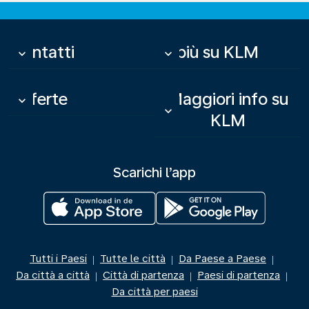
Contatti
Di più su KLM
keyboard_arrow_down
keyboard_arrow_down
Offerte
Maggiori info su
keyboard_arrow_down
keyboard_arrow_down
KLM
Scarichi l’app
Tutti i Paesi
Tutte le città
Da Paese a Paese
|
|
|
Da città a città
Città di partenza
Paesi di partenza
|
|
|
Da città per paesi