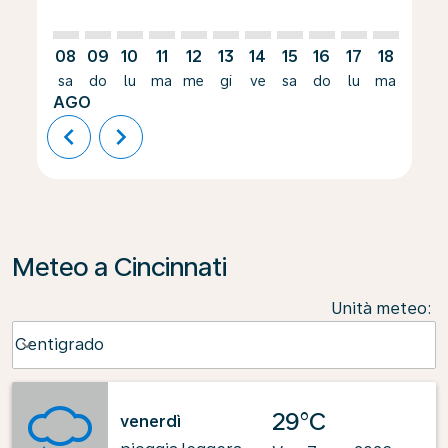
08
09
10
11
12
13
14
15
16
17
18
19
sa
do
lu
ma
me
gi
ve
sa
do
lu
ma
me
AGO
chevron_left
chevron_right
Meteo a Cincinnati
Unità meteo
:
Weather unit option Centigrado Selected
Centigrado
keyboard_arrow_down
29°C
venerdì