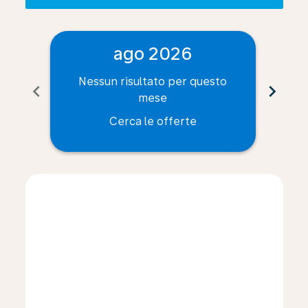
ago 2026
Nessun risultato per questo
Ne
chevron_left
chevron_right
mese
Cerca le offerte
Displaying fares for agosto-2026
PSA–CVG: cmp-view-offers-disclaimer. Cerca le offert
PSA–CVG: cmp-view-offers-disclaimer. Cerca le o
PSA–CVG: cmp-view-offers-disclaimer. Cerca 
PSA–CVG: cmp-view-offers-disclaimer. Ce
PSA–CVG: cmp-view-offers-disclaimer
PSA–CVG: cmp-view-offers-discla
PSA–CVG: cmp-view-offers-d
PSA–CVG: cmp-view-offe
PSA–CVG: cmp-view-
PSA–CVG: cmp-v
PSA–CVG: c
PSA–C
P