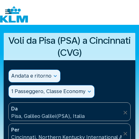

Voli da Pisa (PSA) a Cincinnati
(CVG)
Andata e ritorno
expand_more
1 Passeggero, Classe Economy
expand_more
Da
close
Pisa, Galileo Galilei(PSA), Italia
Per
close
Cincinnati, Northern Kentucky International Airport(