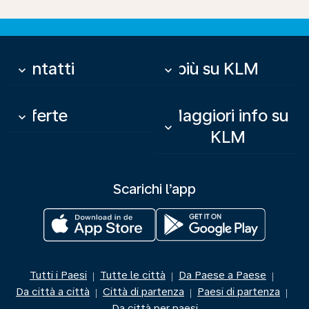
Contatti
Di più su KLM
keyboard_arrow_down
keyboard_arrow_down
Offerte
Maggiori info su
keyboard_arrow_down
keyboard_arrow_down
KLM
Scarichi l’app
Tutti i Paesi
Tutte le città
Da Paese a Paese
|
|
|
Da città a città
Città di partenza
Paesi di partenza
|
|
|
Da città per paesi