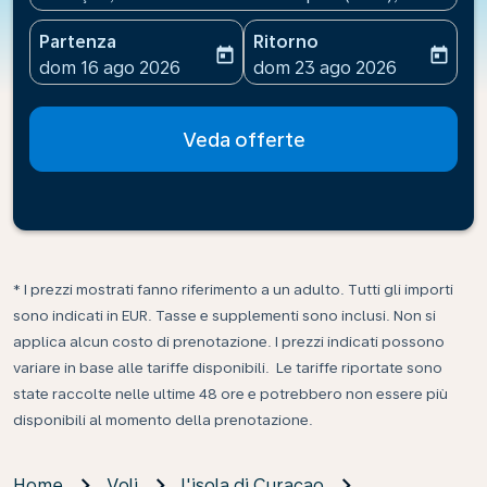
Partenza
Ritorno
today
today
fc-booking-departure-date-aria-label
fc-booking-return-date-ari
dom 16 ago 2026
dom 23 ago 2026
Veda offerte
* I prezzi mostrati fanno riferimento a un adulto. Tutti gli importi
sono indicati in EUR. Tasse e supplementi sono inclusi. Non si
applica alcun costo di prenotazione. I prezzi indicati possono
variare in base alle tariffe disponibili. Le tariffe riportate sono
state raccolte nelle ultime 48 ore e potrebbero non essere più
disponibili al momento della prenotazione.
Home
Voli
l'isola di Curaçao