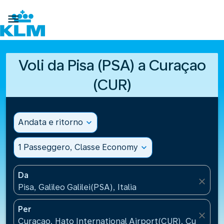

Voli da Pisa (PSA) a Curaçao
(CUR)
Andata e ritorno
expand_more
1 Passeggero, Classe Economy
expand_more
Da
close
Pisa, Galileo Galilei(PSA), Italia
Per
close
Curaçao, Hato International Airport(CUR), Curaçao