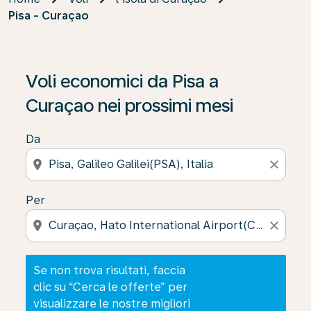
Pisa - Curaçao
Se non trova risultati, faccia clic su “Cerca le offerte” p
Voli economici da Pisa a
Curaçao nei prossimi mesi
Da
location_on
close
Per
location_on
close
Se non trova risultati, faccia
clic su “Cerca le offerte” per
visualizzare le nostre migliori