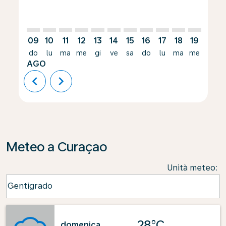
09
10
11
12
13
14
15
16
17
18
19
20
do
lu
ma
me
gi
ve
sa
do
lu
ma
me
gi
AGO
chevron_left
chevron_right
Meteo a Curaçao
Unità meteo
:
Weather unit option Centigrado Selected
Centigrado
keyboard_arrow_down
28°C
domenica