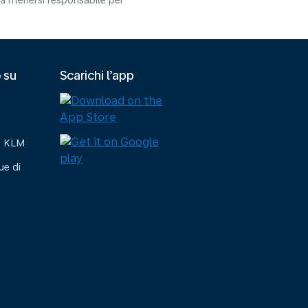
 ritenersi responsabile per
 su
Scarichi l’app
e KLM
ue di