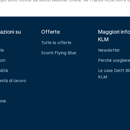
tempo sono fornite da World Weather Online. Air France-KLM non è da
azioni su
Offerte
Maggiori info
KLM
Tutte le offerte
te
Newsletter
Sconti Flying Blue
oom
Perché sceglier
ilità
Le case Delft Bl
KLM
nità di lavoro
ione