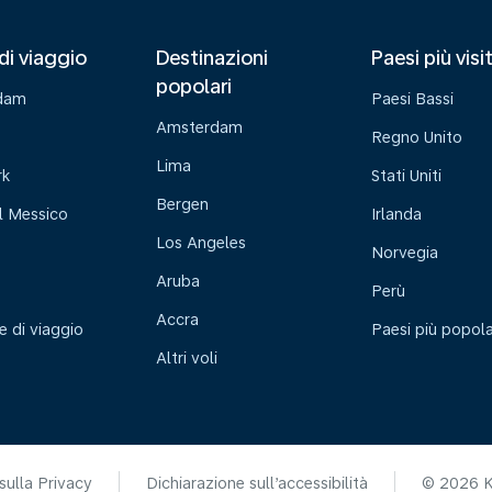
di viaggio
Destinazioni
Paesi più visi
popolari
dam
Paesi Bassi
Amsterdam
Regno Unito
Lima
rk
Stati Uniti
Bergen
l Messico
Irlanda
Los Angeles
o
Norvegia
Aruba
Perù
Accra
e di viaggio
Paesi più popola
Altri voli
sulla Privacy
Dichiarazione sull’accessibilità
© 2026 