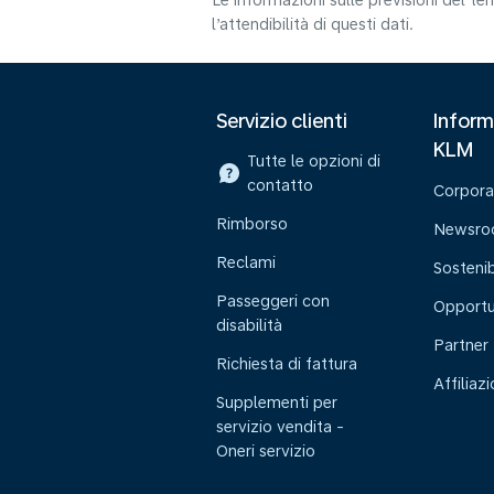
Le informazioni sulle previsioni del 
l’attendibilità di questi dati.
Servizio clienti
Inform
KLM
Tutte le opzioni di
contatto
Corpora
Rimborso
Newsr
Reclami
Sostenib
Passeggeri con
Opportu
disabilità
Partner
Richiesta di fattura
Affiliaz
Supplementi per
servizio vendita -
Oneri servizio