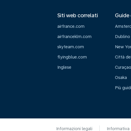
Siti web correlati
Guide 
airfrance.com
Amster
airfranceklm.com
Dublino
skyteam.com
New Yo
flyingblue.com
Città de
Inglese
Curaça
Osaka
Più guid
Informazioni legali
Informativa 