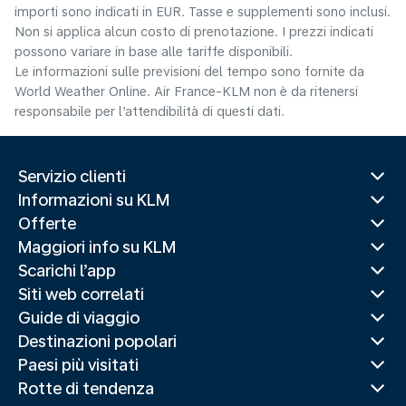
importi sono indicati in EUR. Tasse e supplementi sono inclusi.
Non si applica alcun costo di prenotazione. I prezzi indicati
possono variare in base alle tariffe disponibili.
Le informazioni sulle previsioni del tempo sono fornite da
World Weather Online. Air France-KLM non è da ritenersi
responsabile per l’attendibilità di questi dati.
Servizio clienti
Informazioni su KLM
Offerte
Maggiori info su KLM
Scarichi l’app
Siti web correlati
Guide di viaggio
Destinazioni popolari
Paesi più visitati
Rotte di tendenza